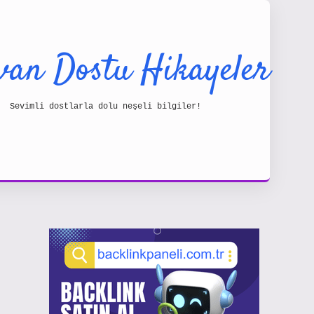
van Dostu Hikayeler
Sevimli dostlarla dolu neşeli bilgiler!
Sidebar
https: