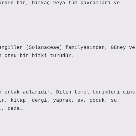
ürden bir, birkaç veya tüm kavramları ve
angiller (Solanaceae) familyasından, Güney ve
n otsu bir bitki türüdür.
n ortak adlarıdır. Dilin temel terimleri cins
ir, kitap, dergi, yaprak, ev, çocuk, su,
i, ceza…