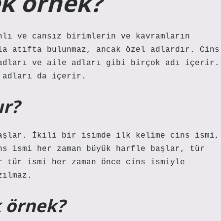
ek örnek?
nlı ve cansız birimlerin ve kavramların
la atıfta bulunmaz, ancak özel adlardır. Cins
adları ve aile adları gibi birçok adı içerir.
 adları da içerir.
ır?
aşlar. İkili bir isimde ilk kelime cins ismi,
ns ismi her zaman büyük harfle başlar, tür
r tür ismi her zaman önce cins ismiyle
zılmaz.
k örnek?