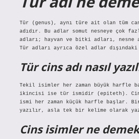
Tür adı ne dem
Tür (genus), aynı türe ait olan tüm ca
adıdır. Bu adlar somut nesneye çok faz
adları; hayvan ve bitki adları, nesne 
Tür adları ayrıca özel adlar dışındaki
Tür cins adı nasıl yazıl
Tekil isimler her zaman büyük harfle b
ikincisi ise tür ismidir (epiteth). Ci
ismi her zaman küçük harfle başlar. Bi
yazılır, asla tek bir kelime olarak ya
Cins isimler ne deme