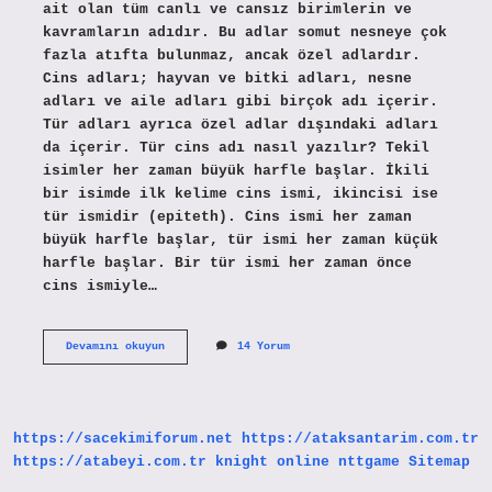
ait olan tüm canlı ve cansız birimlerin ve
kavramların adıdır. Bu adlar somut nesneye çok
fazla atıfta bulunmaz, ancak özel adlardır.
Cins adları; hayvan ve bitki adları, nesne
adları ve aile adları gibi birçok adı içerir.
Tür adları ayrıca özel adlar dışındaki adları
da içerir. Tür cins adı nasıl yazılır? Tekil
isimler her zaman büyük harfle başlar. İkili
bir isimde ilk kelime cins ismi, ikincisi ise
tür ismidir (epiteth). Cins ismi her zaman
büyük harfle başlar, tür ismi her zaman küçük
harfle başlar. Bir tür ismi her zaman önce
cins ismiyle…
Tür
Devamını okuyun
14 Yorum
Cins
Adları
Ne
Demek
https://sacekimiforum.net
https://ataksantarim.com.tr
https://atabeyi.com.tr
knight online
nttgame
Sitemap