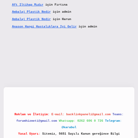
Aft Iltihap Mıdır
için
Fırtına
Ambalaj Plastik Nedir
için
admin
Ambalaj Plastik Nedir
için
Harun
Anason Hangi Hastalıklara Iyi Gelir
için
admin
hiltonbetx.org/
Reklam ve İletişim:
E-mail:
backlinkpaneli@gmail.com
Teams:
forumhizmeti@gmail.com
Whatsapp: 0262 606 0 726
Telegram:
@karabul
Yasal Uyarı:
Sitemiz, 5651 Sayılı Kanun gereğince Bilgi