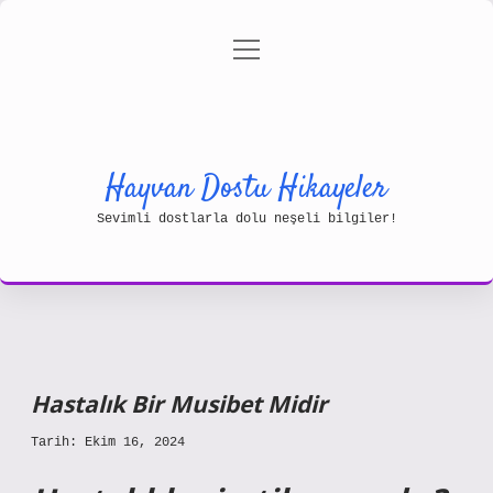
menüyü
Gizlilik Politikası
aç
Hakkımızda
Yasal Uyarı
Hayvan Dostu Hikayeler
Sevimli dostlarla dolu neşeli bilgiler!
Hastalık Bir Musibet Midir
Tarih: Ekim 16, 2024