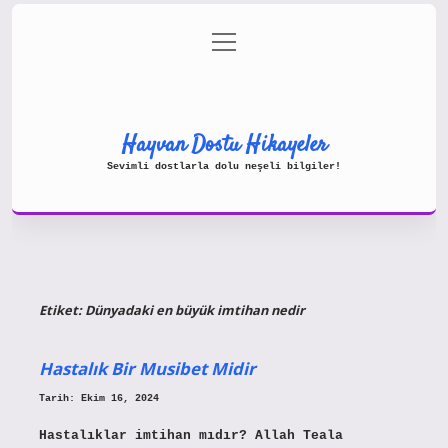
menüyü
Gizlilik Politikası
aç
Hakkımızda
Yasal Uyarı
Hayvan Dostu Hikayeler
Sevimli dostlarla dolu neşeli bilgiler!
Etiket:
Dünyadaki en büyük imtihan nedir
Hastalık Bir Musibet Midir
Tarih: Ekim 16, 2024
Hastalıklar imtihan mıdır? Allah Teala