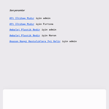
Son yorumlar
Aft Iltihap Mıdır
için
admin
Aft Iltihap Mıdır
için
Fırtına
Ambalaj Plastik Nedir
için
admin
Ambalaj Plastik Nedir
için
Harun
Anason Hangi Hastalıklara Iyi Gelir
için
admin
tx.org/