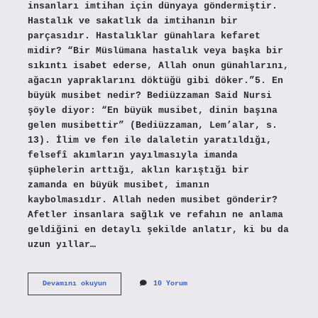
insanları imtihan için dünyaya göndermiştir.
Hastalık ve sakatlık da imtihanın bir
parçasıdır. Hastalıklar günahlara kefaret
midir? “Bir Müslümana hastalık veya başka bir
sıkıntı isabet ederse, Allah onun günahlarını,
ağacın yapraklarını döktüğü gibi döker.”5. En
büyük musibet nedir? Bediüzzaman Said Nursi
şöyle diyor: “En büyük musibet, dinin başına
gelen musibettir” (Bediüzzaman, Lem’alar, s.
13). İlim ve fen ile dalaletin yaratıldığı,
felsefî akımların yayılmasıyla imanda
şüphelerin arttığı, aklın karıştığı bir
zamanda en büyük musibet, imanın
kaybolmasıdır. Allah neden musibet gönderir?
Afetler insanlara sağlık ve refahın ne anlama
geldiğini en detaylı şekilde anlatır, ki bu da
uzun yıllar…
Hastalık
Devamını okuyun
10 Yorum
Bir
Musibet
Midir