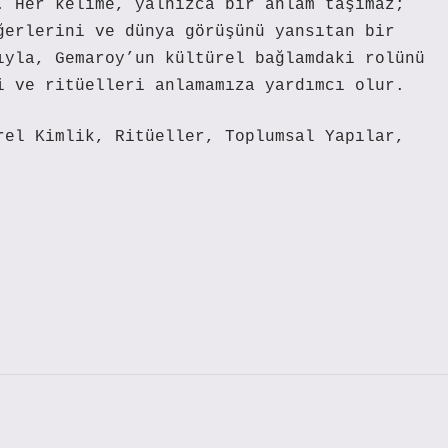
. Her kelime, yalnızca bir anlam taşımaz;
ğerlerini ve dünya görüşünü yansıtan bir
ıyla, Gemaroy’un kültürel bağlamdaki rolünü
i ve ritüelleri anlamamıza yardımcı olur.
rel Kimlik, Ritüeller, Toplumsal Yapılar,