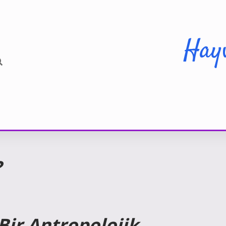
Hay
?
ir Antropolojik