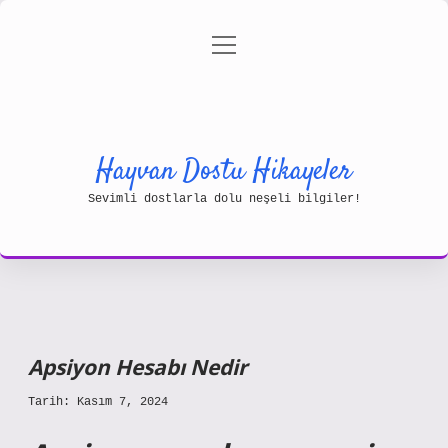
menüyü
Gizlilik Politikası
aç
Hakkımızda
Yasal Uyarı
Hayvan Dostu Hikayeler
Sevimli dostlarla dolu neşeli bilgiler!
Apsiyon Hesabı Nedir
Tarih: Kasım 7, 2024