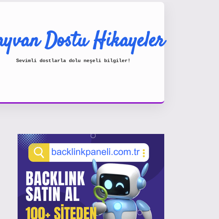
yvan Dostu Hikayeler
Sevimli dostlarla dolu neşeli bilgiler!
Sidebar
https://www.hiltonbetx.org/