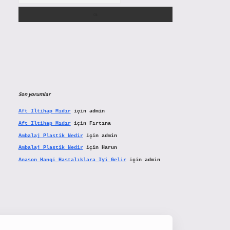
Son yorumlar
Aft Iltihap Mıdır
için
admin
Aft Iltihap Mıdır
için
Fırtına
Ambalaj Plastik Nedir
için
admin
Ambalaj Plastik Nedir
için
Harun
Anason Hangi Hastalıklara Iyi Gelir
için
admin