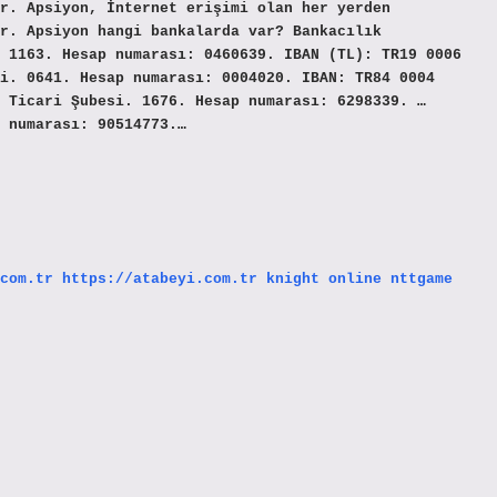
r. Apsiyon, İnternet erişimi olan her yerden
r. Apsiyon hangi bankalarda var? Bankacılık
 1163. Hesap numarası: 0460639. IBAN (TL): TR19 0006
i. 0641. Hesap numarası: 0004020. IBAN: TR84 0004
 Ticari Şubesi. 1676. Hesap numarası: 6298339. …
 numarası: 90514773.…
com.tr
https://atabeyi.com.tr
knight online
nttgame