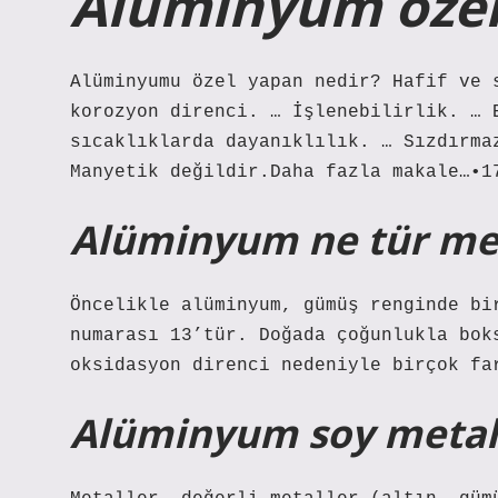
Alüminyum özell
Alüminyumu özel yapan nedir? Hafif ve 
korozyon direnci. … İşlenebilirlik. … 
sıcaklıklarda dayanıklılık. … Sızdırma
Manyetik değildir.Daha fazla makale…•1
Alüminyum ne tür met
Öncelikle alüminyum, gümüş renginde bi
numarası 13’tür. Doğada çoğunlukla bok
oksidasyon direnci nedeniyle birçok fa
Alüminyum soy metal