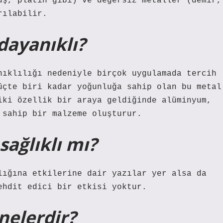
üş, platin gibi) ve değersiz metaller (demir,
rılabilir.
ayanıklı?
nıklılığı nedeniyle birçok uygulamada tercih
üçte biri kadar yoğunluğa sahip olan bu metal
iki özellik bir araya geldiğinde alüminyum,
 sahip bir malzeme oluşturur.
ağlıklı mı?
lığına etkilerine dair yazılar yer alsa da
ehdit edici bir etkisi yoktur.
nelerdir?