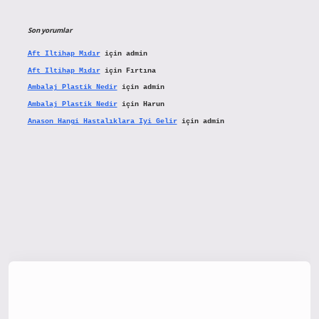
Son yorumlar
Aft Iltihap Mıdır
için
admin
Aft Iltihap Mıdır
için
Fırtına
Ambalaj Plastik Nedir
için
admin
Ambalaj Plastik Nedir
için
Harun
Anason Hangi Hastalıklara Iyi Gelir
için
admin
tx.org/