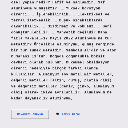
özel yapan nedir? Hafif ve sağlamdır. Saf
alüminyum yumuşaktır. … Yüksek korozyon
direnci. … İşlenebilirlik. … Elektriksel ve
termal iletkenlik. … Düşük sıcaklıklarda
dayanıklılık. … Sızdırmaz ve kokusuz. … Geri
dönüştürülebilir. … Manyetik değildir.Daha
fazla makale…•17 Mayıs 2022 Alüminyum ne tür
metaldir? Öncelikle alüminyum, gümüş renginde
bir tür sünek metaldir. Sembolü Al’dir ve atom
numarası 13’tür. Doğada çoğunlukla boksit
cevheri olarak bulunur. Mükemmel oksidasyon
direnci nedeniyle birçok farklı alanda
kullanılır. Alüminyum soy metal mi? Metaller,
değerli metaller (altın, gümüş, platin gibi)
ve değersiz metaller (demir, çinko, alüminyum
gibi) olarak ikiye ayrılabilir. Alüminyum ne
kadar dayanıklı? Alüminyum,…
Alüminyum
Devamını okuyun
Yorum Bırak
Nasıl
Bir
Metaldir