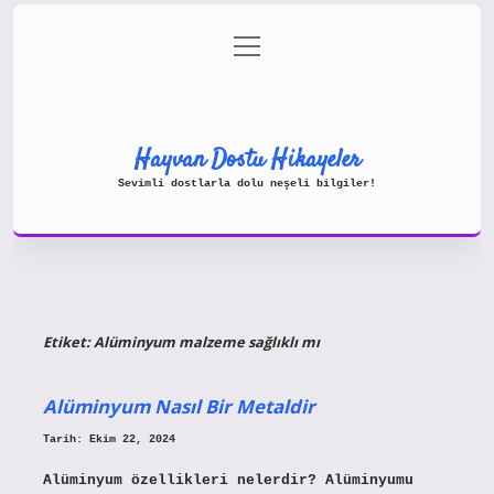
menüyü
Gizlilik Politikası
aç
Hakkımızda
Yasal Uyarı
Hayvan Dostu Hikayeler
Sevimli dostlarla dolu neşeli bilgiler!
Etiket:
Alüminyum malzeme sağlıklı mı
Alüminyum Nasıl Bir Metaldir
Tarih: Ekim 22, 2024
Alüminyum özellikleri nelerdir? Alüminyumu