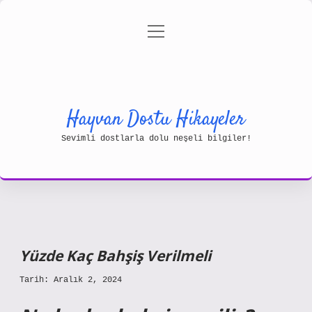
menüyü
Gizlilik Politikası
aç
Hakkımızda
Yasal Uyarı
Hayvan Dostu Hikayeler
Sevimli dostlarla dolu neşeli bilgiler!
Yüzde Kaç Bahşiş Verilmeli
Tarih: Aralık 2, 2024