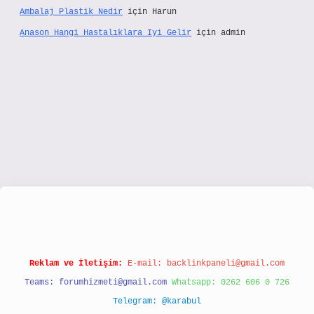
Ambalaj Plastik Nedir
için
Harun
Anason Hangi Hastalıklara Iyi Gelir
için
admin
://www.hiltonbetx.org/
Reklam ve İletişim:
E-mail:
backlinkpaneli@gmail.com
Teams:
forumhizmeti@gmail.com
Whatsapp: 0262 606 0 726
Telegram: @karabul