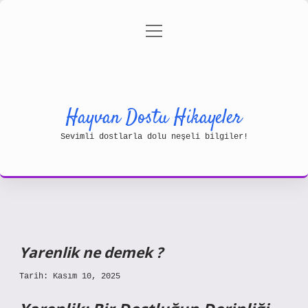
menüyü
Gizlilik Politikası
aç
Hakkımızda
Yasal Uyarı
Hayvan Dostu Hikayeler
Sevimli dostlarla dolu neşeli bilgiler!
Yarenlik ne demek ?
Tarih: Kasım 10, 2025