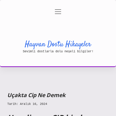
menüyü
Gizlilik Politikası
aç
Hakkımızda
Yasal Uyarı
Hayvan Dostu Hikayeler
Sevimli dostlarla dolu neşeli bilgiler!
Uçakta Cip Ne Demek
Tarih: Aralık 16, 2024