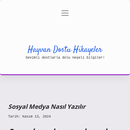
menüyü
Gizlilik Politikası
aç
Hakkımızda
Yasal Uyarı
Hayvan Dostu Hikayeler
Sevimli dostlarla dolu neşeli bilgiler!
Sosyal Medya Nasıl Yazılır
Tarih: Kasım 13, 2024