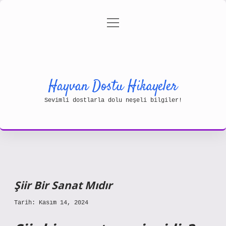
menüyü
Gizlilik Politikası
aç
Hakkımızda
Yasal Uyarı
Hayvan Dostu Hikayeler
Sevimli dostlarla dolu neşeli bilgiler!
Şiir Bir Sanat Mıdır
Tarih: Kasım 14, 2024