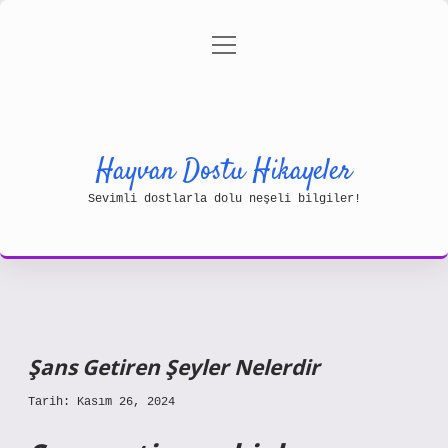
menüyü
Gizlilik Politikası
aç
Hakkımızda
Yasal Uyarı
Hayvan Dostu Hikayeler
Sevimli dostlarla dolu neşeli bilgiler!
Şans Getiren Şeyler Nelerdir
Tarih: Kasım 26, 2024