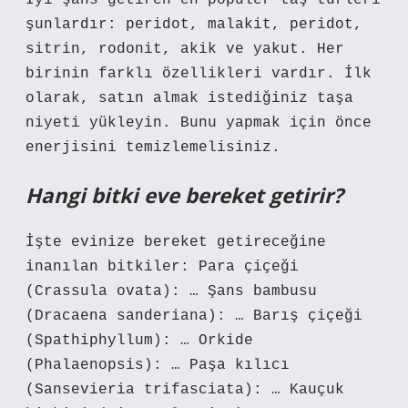
İyi şans getiren en popüler taş türleri
şunlardır: peridot, malakit, peridot,
sitrin, rodonit, akik ve yakut. Her
birinin farklı özellikleri vardır. İlk
olarak, satın almak istediğiniz taşa
niyeti yükleyin. Bunu yapmak için önce
enerjisini temizlemelisiniz.
Hangi bitki eve bereket getirir?
İşte evinize bereket getireceğine
inanılan bitkiler: Para çiçeği
(Crassula ovata): … Şans bambusu
(Dracaena sanderiana): … Barış çiçeği
(Spathiphyllum): … Orkide
(Phalaenopsis): … Paşa kılıcı
(Sansevieria trifasciata): … Kauçuk