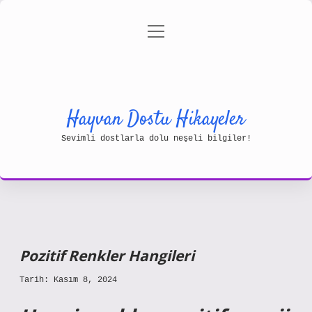
menüyü
Gizlilik Politikası
aç
Hakkımızda
Yasal Uyarı
Hayvan Dostu Hikayeler
Sevimli dostlarla dolu neşeli bilgiler!
Pozitif Renkler Hangileri
Tarih: Kasım 8, 2024