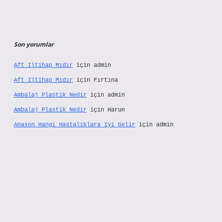
Son yorumlar
Aft Iltihap Mıdır
için
admin
Aft Iltihap Mıdır
için
Fırtına
Ambalaj Plastik Nedir
için
admin
Ambalaj Plastik Nedir
için
Harun
Anason Hangi Hastalıklara Iyi Gelir
için
admin