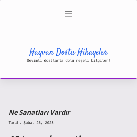
menüyü
Gizlilik Politikası
aç
Hakkımızda
Yasal Uyarı
Hayvan Dostu Hikayeler
Sevimli dostlarla dolu neşeli bilgiler!
Ne Sanatları Vardır
Tarih: Şubat 26, 2025