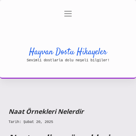
menüyü
Gizlilik Politikası
aç
Hakkımızda
Yasal Uyarı
Hayvan Dostu Hikayeler
Sevimli dostlarla dolu neşeli bilgiler!
Naat Örnekleri Nelerdir
Tarih: Şubat 20, 2025