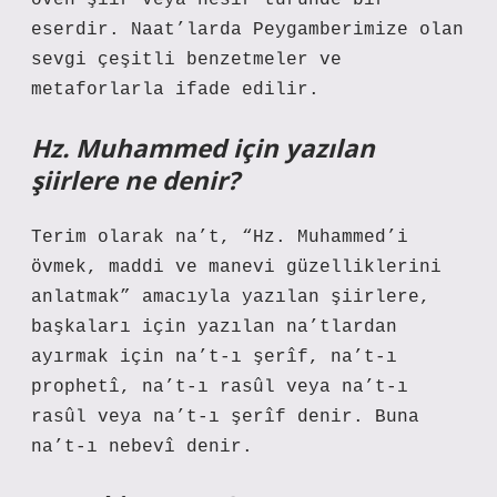
öven şiir veya nesir türünde bir
eserdir. Naat’larda Peygamberimize olan
sevgi çeşitli benzetmeler ve
metaforlarla ifade edilir.
Hz. Muhammed için yazılan
şiirlere ne denir?
Terim olarak na’t, “Hz. Muhammed’i
övmek, maddi ve manevi güzelliklerini
anlatmak” amacıyla yazılan şiirlere,
başkaları için yazılan na’tlardan
ayırmak için na’t-ı şerîf, na’t-ı
prophetî, na’t-ı rasûl veya na’t-ı
rasûl veya na’t-ı şerîf denir. Buna
na’t-ı nebevî denir.