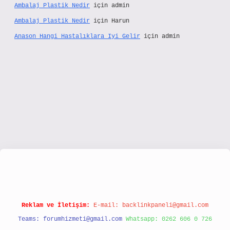
Ambalaj Plastik Nedir
için
admin
Ambalaj Plastik Nedir
için
Harun
Anason Hangi Hastalıklara Iyi Gelir
için
admin
www.hiltonbetx.org/
Reklam ve İletişim:
E-mail:
backlinkpaneli@gmail.com
Teams:
forumhizmeti@gmail.com
Whatsapp: 0262 606 0 726