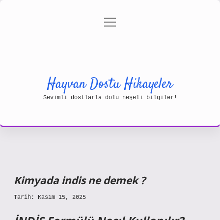
menüyü
Gizlilik Politikası
aç
Hakkımızda
Yasal Uyarı
Hayvan Dostu Hikayeler
Sevimli dostlarla dolu neşeli bilgiler!
Kimyada indis ne demek ?
Tarih: Kasım 15, 2025