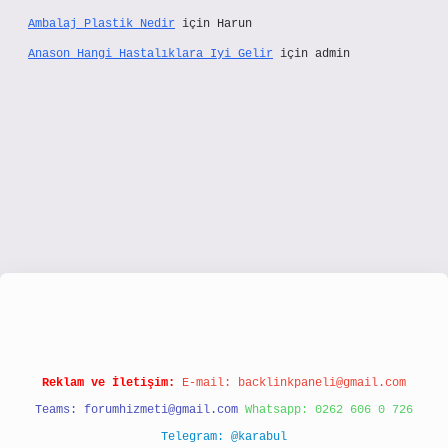
Ambalaj Plastik Nedir
için
Harun
Anason Hangi Hastalıklara Iyi Gelir
için
admin
www.hiltonbetx.org/
Reklam ve İletişim:
E-mail:
backlinkpaneli@gmail.com
Teams:
forumhizmeti@gmail.com
Whatsapp: 0262 606 0 726
Telegram: @karabul