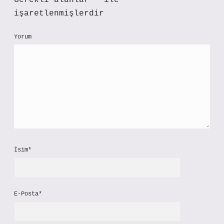
Gerekli alanlar
*
ile
işaretlenmişlerdir
Yorum
İsim*
E-Posta*