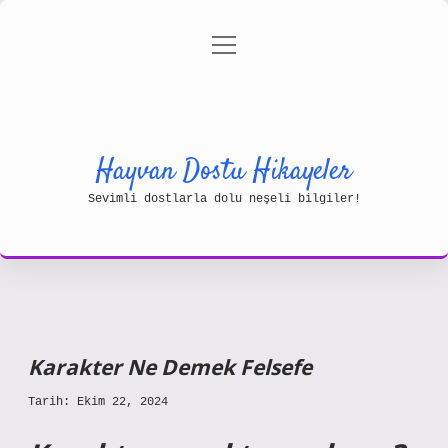
menüyü
Gizlilik Politikası
aç
Hakkımızda
Yasal Uyarı
Hayvan Dostu Hikayeler
Sevimli dostlarla dolu neşeli bilgiler!
Karakter Ne Demek Felsefe
Tarih: Ekim 22, 2024