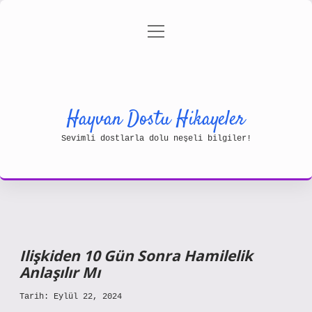
menüyü
Gizlilik Politikası
aç
Hakkımızda
Yasal Uyarı
Hayvan Dostu Hikayeler
Sevimli dostlarla dolu neşeli bilgiler!
Ilişkiden 10 Gün Sonra Hamilelik
Anlaşılır Mı
Tarih: Eylül 22, 2024