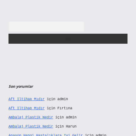
Arama
Son yorumlar
Aft Iltihap Mıdır
için
admin
Aft Iltihap Mıdır
için
Fırtına
Ambalaj Plastik Nedir
için
admin
Ambalaj Plastik Nedir
için
Harun
Anason Hangi Hastalıklara Iyi Gelir
için
admin