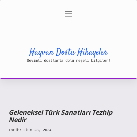
menüyü
Gizlilik Politikası
aç
Hakkımızda
Yasal Uyarı
Hayvan Dostu Hikayeler
Sevimli dostlarla dolu neşeli bilgiler!
Geleneksel Türk Sanatları Tezhip
Nedir
Tarih: Ekim 28, 2024