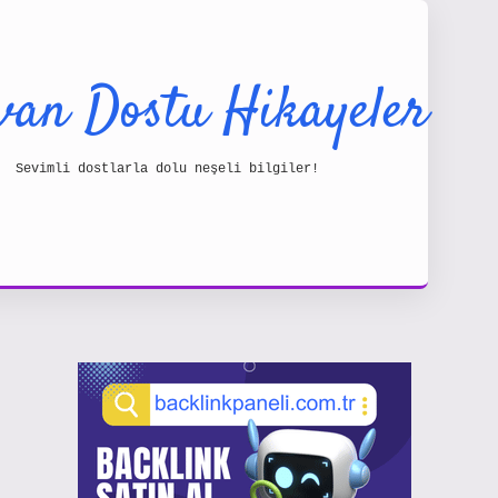
van Dostu Hikayeler
Sevimli dostlarla dolu neşeli bilgiler!
Sidebar
https: