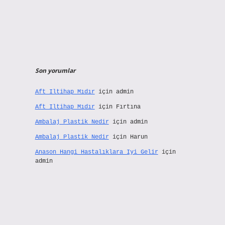
Son yorumlar
Aft Iltihap Mıdır
için
admin
Aft Iltihap Mıdır
için
Fırtına
Ambalaj Plastik Nedir
için
admin
Ambalaj Plastik Nedir
için
Harun
Anason Hangi Hastalıklara Iyi Gelir
için
admin