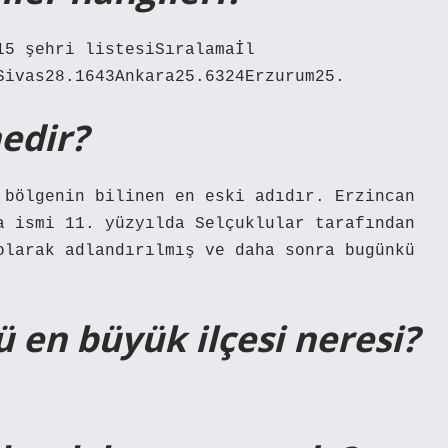
15 şehri listesiSıralamaİl
Sivas28.1643Ankara25.6324Erzurum25.
nedir?
 bölgenin bilinen en eski adıdır. Erzincan
a ismi 11. yüzyılda Selçuklular tarafından
olarak adlandırılmış ve daha sonra bugünkü
 en büyük ilçesi neresi?