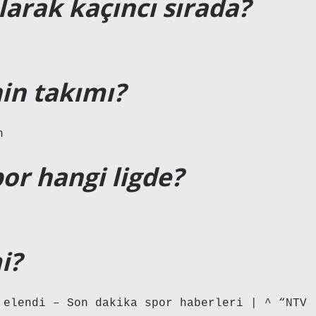
arak kaçıncı sırada?
in takımı?
n
or hangi ligde?
i?
 elendi – Son dakika spor haberleri | ^ “NTV