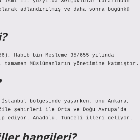
a ismi 11. yüzyılda Selçuklular tarafından
olarak adlandırılmış ve daha sonra bugünkü
i?
56), Habib bin Mesleme 35/655 yılında
ı tamamen Müslümanların yönetimine katmıştır.
?
 İstanbul bölgesinde yaşarken, onu Ankara,
Zile şehirleri ile Orta ve Doğu Avrupa’da
ip ediyor. Anadolu. Tunceli illeri geliyor.
ler hangileri?