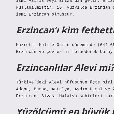
ismi Aziris veya Eriza’dan gelir. Eriz
kullanılmıştır. 16. yüzyılda Erzingan 
ismi Erzincan olmuştur.
Erzincan’ı kim fethett
Hazret-i Halife Osman döneminde (644-6
Erzincan ve çevresini fethederek buray
Erzincanlılar Alevi mi
Türkiye’deki Alevi nüfusunun üçte biri
Adana, Bursa, Antalya, Aydın Damal ve 
Erzincan, Sivas, Malatya şehirleri tak
Yüzölçümü en büyük il