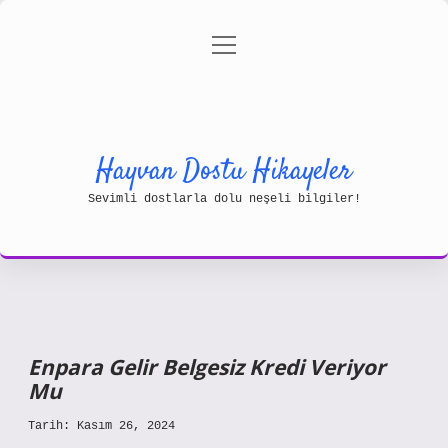
menüyü
Gizlilik Politikası
aç
Hakkımızda
Yasal Uyarı
Hayvan Dostu Hikayeler
Sevimli dostlarla dolu neşeli bilgiler!
Enpara Gelir Belgesiz Kredi Veriyor
Mu
Tarih: Kasım 26, 2024