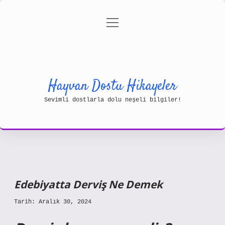
menüyü
Gizlilik Politikası
aç
Hakkımızda
Yasal Uyarı
Hayvan Dostu Hikayeler
Sevimli dostlarla dolu neşeli bilgiler!
Edebiyatta Derviş Ne Demek
Tarih: Aralık 30, 2024