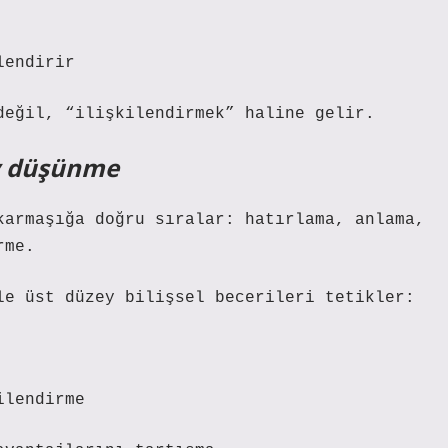
lendirir
değil, “ilişkilendirmek” haline gelir.
y düşünme
karmaşığa doğru sıralar: hatırlama, anlama,
rme.
le üst düzey bilişsel becerileri tetikler:
ilendirme