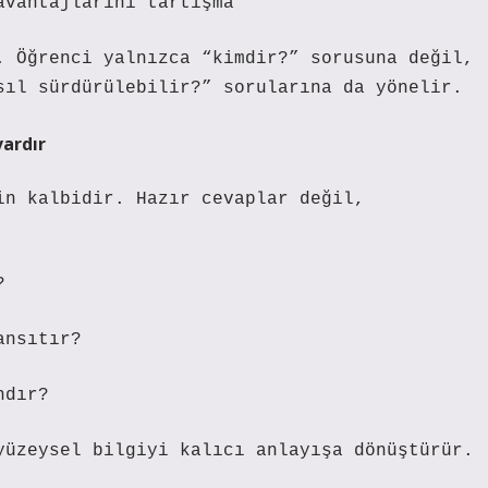
avantajlarını tartışma
 Öğrenci yalnızca “kimdir?” sorusuna değil,
sıl sürdürülebilir?” sorularına da yönelir.
ardır
in kalbidir. Hazır cevaplar değil,
?
ansıtır?
ndır?
yüzeysel bilgiyi kalıcı anlayışa dönüştürür.