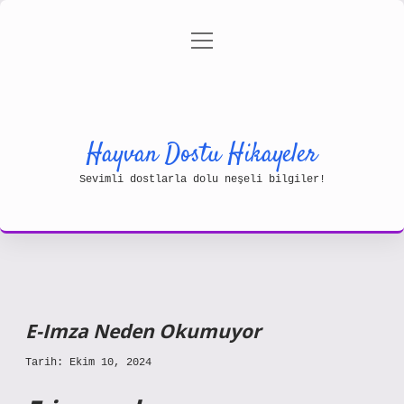
menüyü
Gizlilik Politikası
aç
Hakkımızda
Yasal Uyarı
Hayvan Dostu Hikayeler
Sevimli dostlarla dolu neşeli bilgiler!
E-Imza Neden Okumuyor
Tarih: Ekim 10, 2024