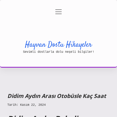
menüyü
Gizlilik Politikası
aç
Hakkımızda
Yasal Uyarı
Hayvan Dostu Hikayeler
Sevimli dostlarla dolu neşeli bilgiler!
Didim Aydın Arası Otobüsle Kaç Saat
Tarih: Kasım 22, 2024