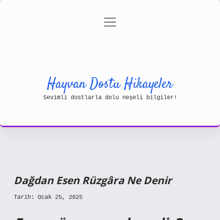
menüyü
Gizlilik Politikası
aç
Hakkımızda
Yasal Uyarı
Hayvan Dostu Hikayeler
Sevimli dostlarla dolu neşeli bilgiler!
Dağdan Esen Rüzgâra Ne Denir
Tarih: Ocak 25, 2025