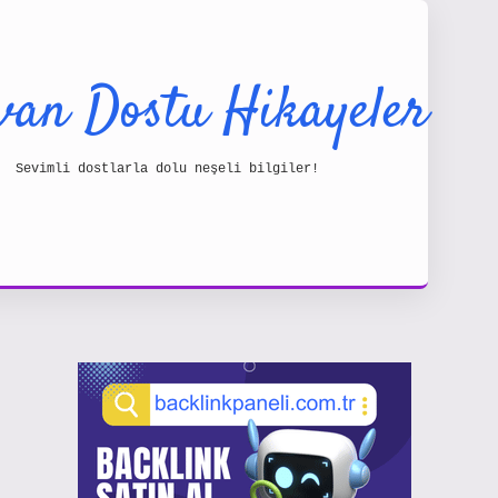
van Dostu Hikayeler
Sevimli dostlarla dolu neşeli bilgiler!
Sidebar
https: