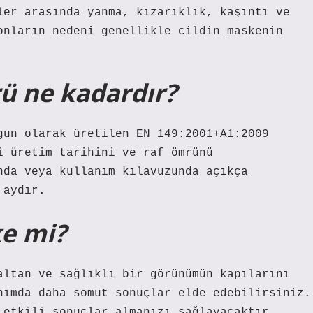
ler arasında yanma, kızarıklık, kaşıntı ve
onların nedeni genellikle cildin maskenin
ü ne kadardır?
gun olarak üretilen EN 149:2001+A1:2009
i üretim tarihini ve raf ömrünü
da ​​veya kullanım kılavuzunda açıkça
 aydır.
e mi?
altan ve sağlıklı bir görünümün kapılarını
nımda daha somut sonuçlar elde edebilirsiniz.
 etkili sonuçlar almanızı sağlayacaktır.