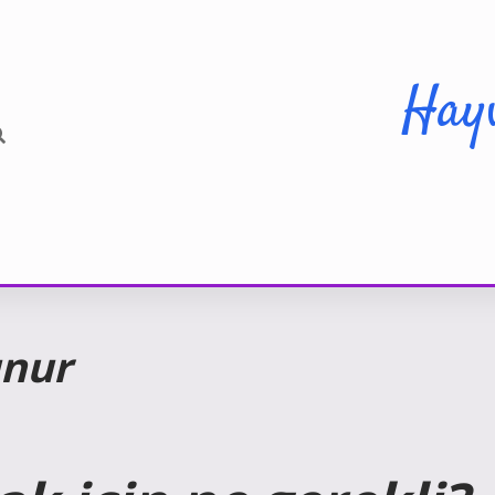
Hay
unur