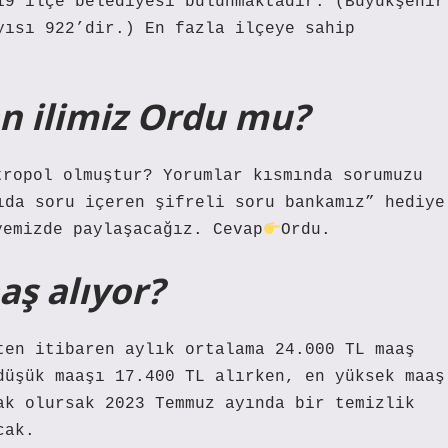
19 ilçe belediyesi bulunmaktadır. (Büyükşehir
yısı 922’dir.) En fazla ilçeye sahip
n ilimiz Ordu mu?
ropol olmuştur? Yorumlar kısmında sorumuzu
ıda soru içeren şifreli soru bankamız” hediye
yemizde paylaşacağız. Cevap
Ordu.
ş alıyor?
ten itibaren aylık ortalama 24.000 TL maaş
düşük maaşı 17.400 TL alırken, en yüksek maaş
ak olursak 2023 Temmuz ayında bir temizlik
cak.