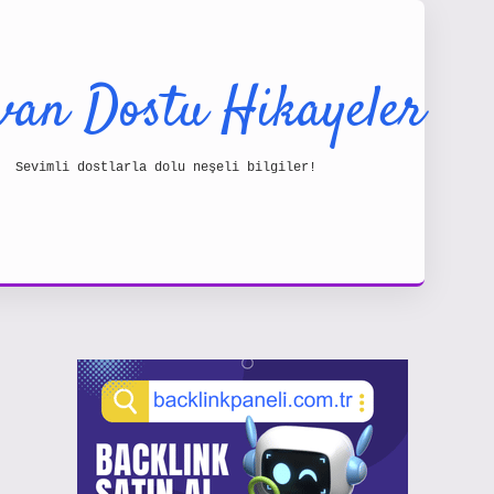
van Dostu Hikayeler
Sevimli dostlarla dolu neşeli bilgiler!
Sidebar
https: