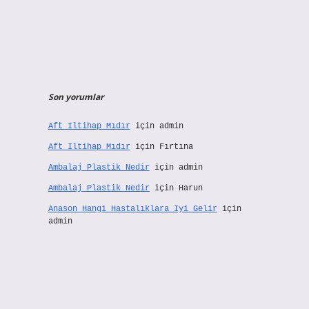
Son yorumlar
Aft Iltihap Mıdır
için
admin
Aft Iltihap Mıdır
için
Fırtına
Ambalaj Plastik Nedir
için
admin
Ambalaj Plastik Nedir
için
Harun
Anason Hangi Hastalıklara Iyi Gelir
için
admin