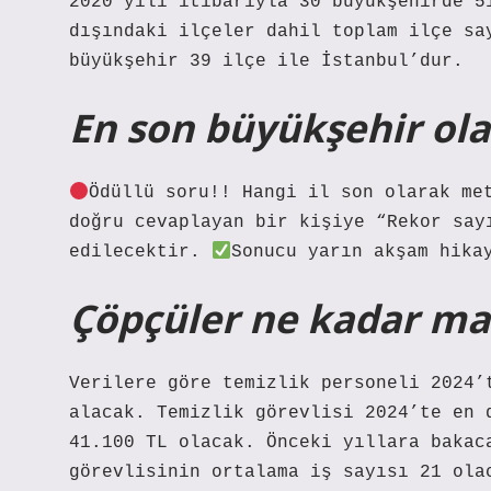
2020 yılı itibarıyla 30 büyükşehirde 5
dışındaki ilçeler dahil toplam ilçe sa
büyükşehir 39 ilçe ile İstanbul’dur.
En son büyükşehir ola
Ödüllü soru!!
Hangi il son olarak met
doğru cevaplayan bir kişiye “Rekor say
edilecektir.
Sonucu yarın akşam hika
Çöpçüler ne kadar maa
Verilere göre temizlik personeli 2024’
alacak. Temizlik görevlisi 2024’te en 
41.100 TL olacak. Önceki yıllara bakac
görevlisinin ortalama iş sayısı 21 ola