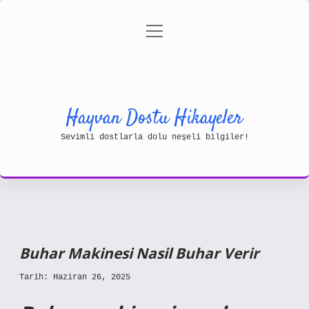
menüyü
Gizlilik Politikası
aç
Hakkımızda
Yasal Uyarı
Hayvan Dostu Hikayeler
Sevimli dostlarla dolu neşeli bilgiler!
Buhar Makinesi Nasil Buhar Verir
Tarih: Haziran 26, 2025