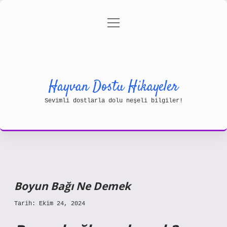
menüyü
Gizlilik Politikası
aç
Hakkımızda
Yasal Uyarı
Hayvan Dostu Hikayeler
Sevimli dostlarla dolu neşeli bilgiler!
Boyun Bağı Ne Demek
Tarih: Ekim 24, 2024