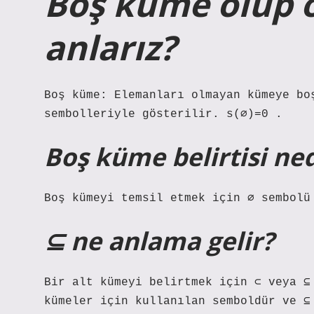
Boş küme olup o
anlarız?
Boş küme: Elemanları olmayan kümeye bo
sembolleriyle gösterilir. s(∅)=0 .
Boş küme belirtisi ned
Boş kümeyi temsil etmek için ∅ sembolü
⊆ ne anlama gelir?
Bir alt kümeyi belirtmek için ⊂ veya ⊆
kümeler için kullanılan semboldür ve ⊆