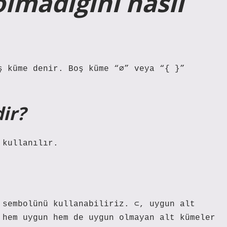
lmadığını nasıl
ş küme denir. Boş küme “∅” veya “{ }”
ir?
 kullanılır.
 sembolünü kullanabiliriz. ⊂, uygun alt
 hem uygun hem de uygun olmayan alt kümeler