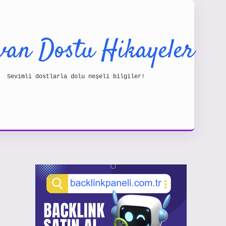
van Dostu Hikayeler
Sevimli dostlarla dolu neşeli bilgiler!
Sidebar
https: