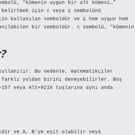
embolü, “kümenin uygun bir alt kümesi…”
 belirtmek için ⊂ veya ⊆ sembolünü
çin kullanılan semboldür ve ⊆ hem uygun hem
anılabilen bir semboldür. ⊂ sembolü, “kümenin
r?
kullanılır. Bu nedenle, matematikçiler
 farklı yoldan birini deneyebilirler. Boş
+157 veya Alt+0216 tuşlarına aynı anda
idir ve A, B’ye eşit olabilir veya