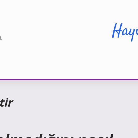
Hay
tir