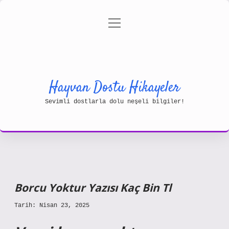
menüyü
Gizlilik Politikası
aç
Hakkımızda
Yasal Uyarı
Hayvan Dostu Hikayeler
Sevimli dostlarla dolu neşeli bilgiler!
Borcu Yoktur Yazısı Kaç Bin Tl
Tarih: Nisan 23, 2025