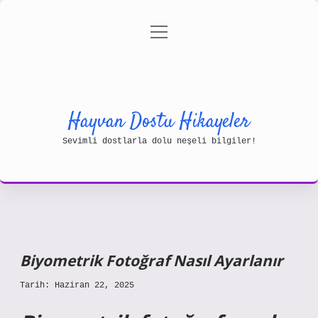
menüyü
Gizlilik Politikası
aç
Hakkımızda
Yasal Uyarı
Hayvan Dostu Hikayeler
Sevimli dostlarla dolu neşeli bilgiler!
Biyometrik Fotoğraf Nasıl Ayarlanır
Tarih: Haziran 22, 2025