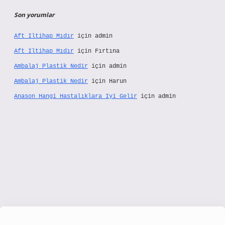
Son yorumlar
Aft Iltihap Mıdır
için
admin
Aft Iltihap Mıdır
için
Fırtına
Ambalaj Plastik Nedir
için
admin
Ambalaj Plastik Nedir
için
Harun
Anason Hangi Hastalıklara Iyi Gelir
için
admin
/www.hiltonbetx.org/