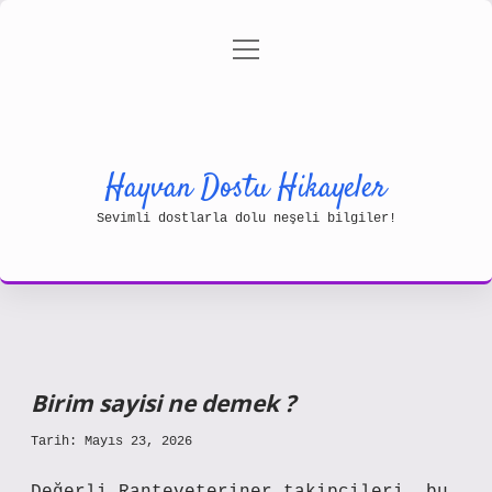
menüyü
Gizlilik Politikası
aç
Hakkımızda
Yasal Uyarı
Hayvan Dostu Hikayeler
Sevimli dostlarla dolu neşeli bilgiler!
Birim sayisi ne demek ?
Tarih: Mayıs 23, 2026