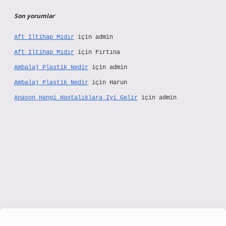
Son yorumlar
Aft Iltihap Mıdır
için
admin
Aft Iltihap Mıdır
için
Fırtına
Ambalaj Plastik Nedir
için
admin
Ambalaj Plastik Nedir
için
Harun
Anason Hangi Hastalıklara Iyi Gelir
için
admin
//www.hiltonbetx.org/