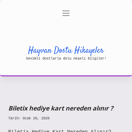
menüyü
Gizlilik Politikası
aç
Hakkımızda
Yasal Uyarı
Hayvan Dostu Hikayeler
Sevimli dostlarla dolu neşeli bilgiler!
Biletix hediye kart nereden alınır ?
Tarih: Ocak 20, 2026