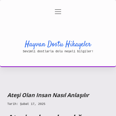
menüyü
Gizlilik Politikası
aç
Hakkımızda
Yasal Uyarı
Hayvan Dostu Hikayeler
Sevimli dostlarla dolu neşeli bilgiler!
Ateşi Olan Insan Nasıl Anlaşılır
Tarih: Şubat 17, 2025