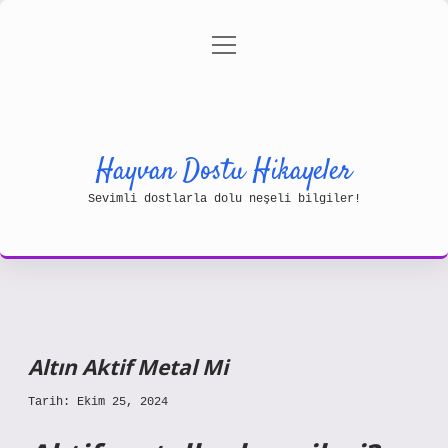
menüyü
Gizlilik Politikası
aç
Hakkımızda
Yasal Uyarı
Hayvan Dostu Hikayeler
Sevimli dostlarla dolu neşeli bilgiler!
Altın Aktif Metal Mi
Tarih: Ekim 25, 2024