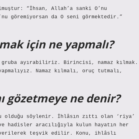
lmuştur: “İhsan, Allah’a sanki O’nu
’nu göremiyorsan da O seni görmektedir.”
nmak için ne yapmalı?
 gruba ayırabiliriz. Birincisi, namaz kılmak.
yapmalıyız. Namaz kılmalı, oruç tutmalı,
ını gözetmeye ne denir?
u olduğu söylenir. İhlâsın zıttı olan ‘riya’
ve hadisler aracılığıyla kulun hayatın her
verilerek teşvik edilir. Konu, ihlâslı