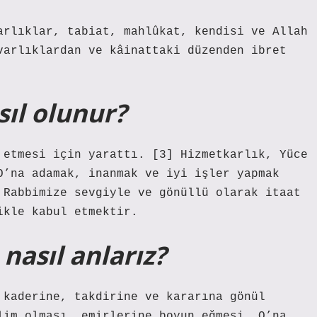
arlıklar, tabiat, mahlûkat, kendisi ve Allah
varlıklardan ve kâinattaki düzenden ibret
sıl olunur?
 etmesi için yarattı. [3] Hizmetkarlık, Yüce
 O’na adamak, inanmak ve iyi işler yapmak
 Rabbimize sevgiyle ve gönüllü olarak itaat
ikle kabul etmektir.
 nasıl anlarız?
 kaderine, takdirine ve kararına gönül
lim olması, emirlerine boyun eğmesi, O’na