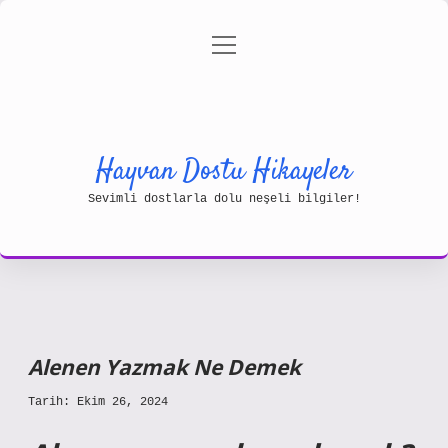
menüyü
Gizlilik Politikası
aç
Hakkımızda
Yasal Uyarı
Hayvan Dostu Hikayeler
Sevimli dostlarla dolu neşeli bilgiler!
Alenen Yazmak Ne Demek
Tarih: Ekim 26, 2024