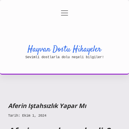
menüyü
Gizlilik Politikası
aç
Hakkımızda
Yasal Uyarı
Hayvan Dostu Hikayeler
Sevimli dostlarla dolu neşeli bilgiler!
Aferin Iştahsızlık Yapar Mı
Tarih: Ekim 1, 2024