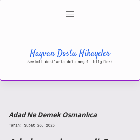
menüyü
Gizlilik Politikası
aç
Hakkımızda
Yasal Uyarı
Hayvan Dostu Hikayeler
Sevimli dostlarla dolu neşeli bilgiler!
Adad Ne Demek Osmanlıca
Tarih: Şubat 20, 2025