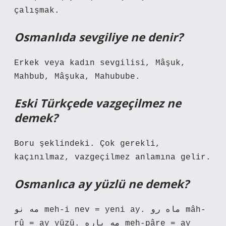
çalışmak.
Osmanlıda sevgiliye ne denir?
Erkek veya kadın sevgilisi, Mâşuk,
Mahbub, Mâşuka, Mahubube.
Eski Türkçede vazgeçilmez ne
demek?
Boru şeklindeki. Çok gerekli,
kaçınılmaz, vazgeçilmez anlamına gelir.
Osmanlıca ay yüzlü ne demek?
مه نو meh-i nev = yeni ay. ماه رو mâh-
rû = ay yüzü. مه پاره meh-pâre = ay