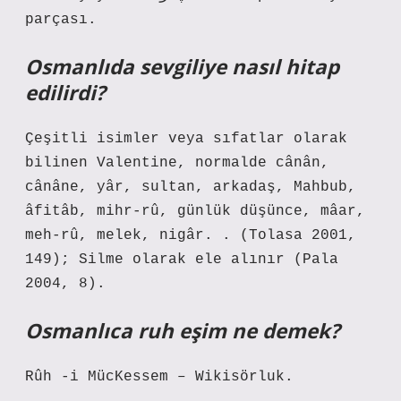
parçası.
Osmanlıda sevgiliye nasıl hitap
edilirdi?
Çeşitli isimler veya sıfatlar olarak
bilinen Valentine, normalde cânân,
cânâne, yâr, sultan, arkadaş, Mahbub,
âfitâb, mihr-rû, günlük düşünce, mâar,
meh-rû, melek, nigâr. . (Tolasa 2001,
149); Silme olarak ele alınır (Pala
2004, 8).
Osmanlıca ruh eşim ne demek?
Rûh -i MücKessem – Wikisörluk.