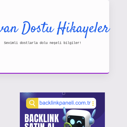
van Dostu Hikayeler
Sevimli dostlarla dolu neşeli bilgiler!
Sidebar
https: