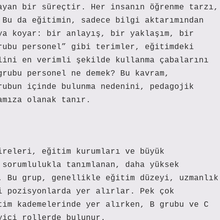
ayan bir süreçtir. Her insanın öğrenme tarzı,
 Bu da eğitimin, sadece bilgi aktarımından
ya koyar: bir anlayış, bir yaklaşım, bir
rubu personel” gibi terimler, eğitimdeki
lini en verimli şekilde kullanma çabalarını
grubu personel ne demek? Bu kavram,
rubun içinde bulunma nedenini, pedagojik
amıza olanak tanır.
ireleri, eğitim kurumları ve büyük
 sorumlulukla tanımlanan, daha yüksek
. Bu grup, genellikle eğitim düzeyi, uzmanlık
i pozisyonlarda yer alırlar. Pek çok
tim kademelerinde yer alırken, B grubu ve C
yici rollerde bulunur.