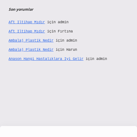
Son yorumlar
Aft Iltihap Mıdır
için
admin
Aft Iltihap Mıdır
için
Fırtına
Ambalaj Plastik Nedir
için
admin
Ambalaj Plastik Nedir
için
Harun
Anason Hangi Hastalıklara Iyi Gelir
için
admin
//www.hiltonbetx.org/