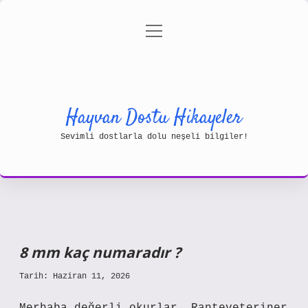
menüyü
Gizlilik Politikası
aç
Hakkımızda
Yasal Uyarı
Hayvan Dostu Hikayeler
Sevimli dostlarla dolu neşeli bilgiler!
8 mm kaç numaradır ?
Tarih: Haziran 11, 2026