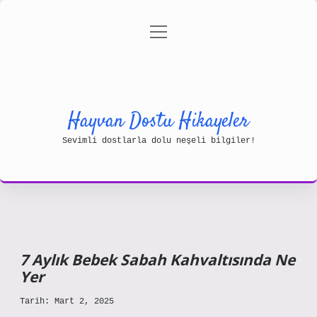
menüyü
Gizlilik Politikası
aç
Hakkımızda
Yasal Uyarı
Hayvan Dostu Hikayeler
Sevimli dostlarla dolu neşeli bilgiler!
7 Aylık Bebek Sabah Kahvaltısında Ne
Yer
Tarih: Mart 2, 2025