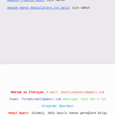
Ambalaj Plastik Nedir
için
Harun
Anason Hangi Hastalıklara Iyi Gelir
için
admin
://www.hiltonbetx.org/
Reklam ve İletişim:
E-mail:
backlinkpaneli@gmail.com
Teams:
forumhizmeti@gmail.com
Whatsapp: 0262 606 0 726
Telegram: @karabul
Yasal Uyarı:
Sitemiz, 5651 Sayılı Kanun gereğince Bilgi