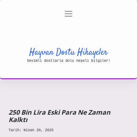
menüyü
Gizlilik Politikası
aç
Hakkımızda
Yasal Uyarı
Hayvan Dostu Hikayeler
Sevimli dostlarla dolu neşeli bilgiler!
250 Bin Lira Eski Para Ne Zaman
Kalktı
Tarih: Nisan 20, 2025