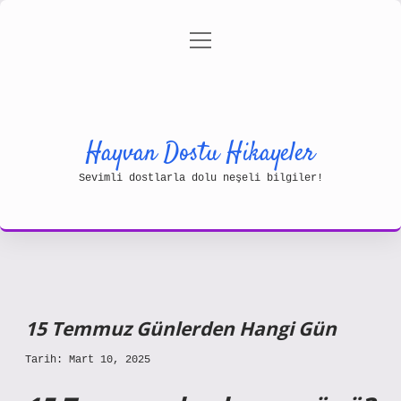
menüyü
Gizlilik Politikası
aç
Hakkımızda
Yasal Uyarı
Hayvan Dostu Hikayeler
Sevimli dostlarla dolu neşeli bilgiler!
15 Temmuz Günlerden Hangi Gün
Tarih: Mart 10, 2025