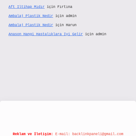
Aft Iltihap Mıdır
için
Fırtına
Ambalaj Plastik Nedir
için
admin
Ambalaj Plastik Nedir
için
Harun
Anason Hangi Hastalıklara Iyi Gelir
için
admin
//www.hiltonbetx.org/
Reklam ve İletişim:
E-mail:
backlinkpaneli@gmail.com